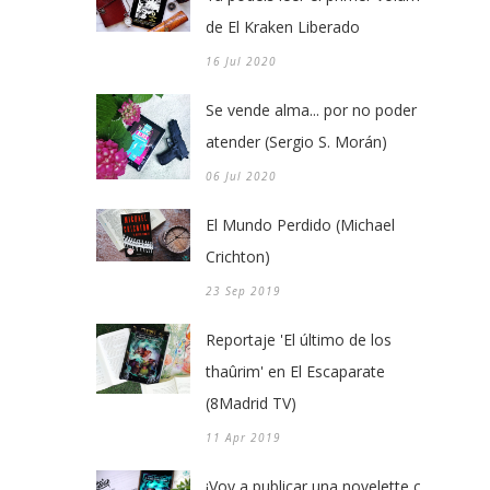
de El Kraken Liberado
16 Jul 2020
Se vende alma... por no poder
atender (Sergio S. Morán)
06 Jul 2020
El Mundo Perdido (Michael
Crichton)
23 Sep 2019
Reportaje 'El último de los
thaûrim' en El Escaparate
(8Madrid TV)
11 Apr 2019
¡Voy a publicar una novelette con