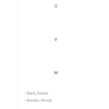
U
V
W
- Ward, Rachel
- Wunder, Wendy