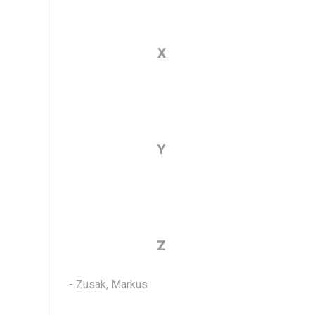
X
Y
Z
- Zusak, Markus