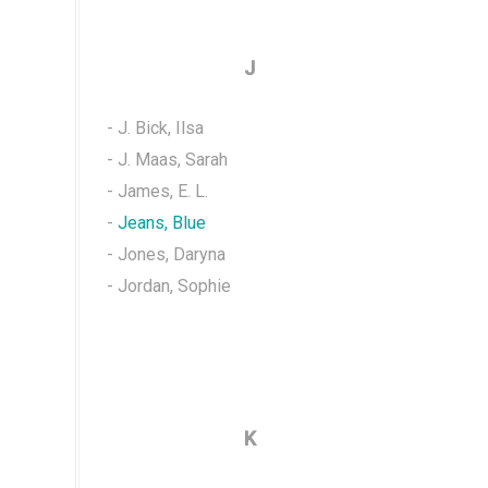
J
- J. Bick, Ilsa
- J. Maas, Sarah
- James, E. L.
-
Jeans, Blue
- Jones, Daryna
- Jordan, Sophie
K