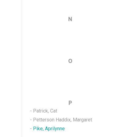
N
O
P
- Patrick, Cat
- Petterson Haddix, Margaret
-
Pike, Aprilynne