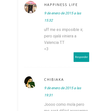
HAPPINESS LIFE
9 de enero de 2015 a las
15:32
uff me es imposible ir,
pero ojalá viniera a
Valencia T.T
<3
Responder
CHIBIAKA
9 de enero de 2015 a las
19:31
Joooo como mola pero
me será difícil acercarme