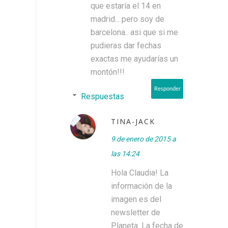
que estaría el 14 en
madrid... pero soy de
barcelona.. asi que si me
pudieras dar fechas
exactas me ayudarías un
montón!!!
Responder
Respuestas
TINA-JACK
9 de enero de 2015 a
las 14:24
Hola Claudia! La
información de la
imagen es del
newsletter de
Planeta. La fecha de