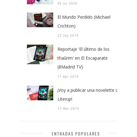
06 Jul 2020
El Mundo Perdido (Michael
Crichton)
23 Sep 2019
Reportaje 'El último de los
thaûrim' en El Escaparate
(8Madrid TV)
11 Apr 2019
¡Voy a publicar una novelette con
Literup!
13 Mar 2019
ENTRADAS POPULARES