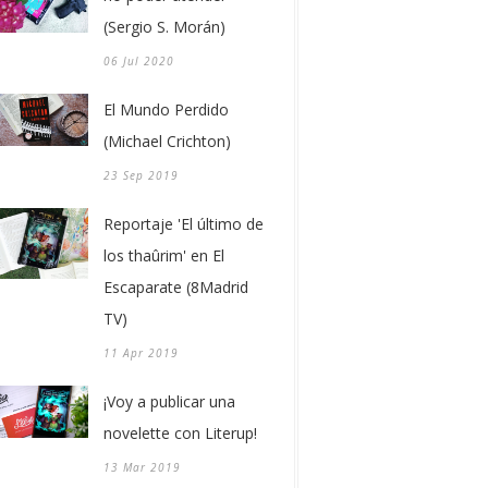
(Sergio S. Morán)
06 Jul 2020
El Mundo Perdido
(Michael Crichton)
23 Sep 2019
Reportaje 'El último de
los thaûrim' en El
Escaparate (8Madrid
TV)
11 Apr 2019
¡Voy a publicar una
novelette con Literup!
13 Mar 2019