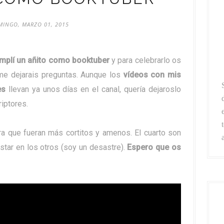
INGO, MARZO 01, 2015
umplí un añito como booktuber
y para celebrarlo os
me dejarais preguntas. Aunque los
vídeos con mis
nes
llevan ya unos días en el canal, quería dejaroslo
iptores.
para que fueran más cortitos y amenos. El cuarto son
star en los otros (soy un desastre).
Espero que os