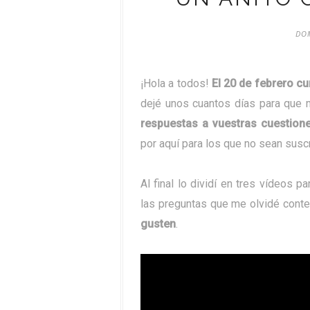
DOM
¡Hola a todos!
El 20 de febrero c
dejé unos cuantos días para que 
respuestas a vuestras cuestio
por aquí para los que no sean suscr
Al final lo dividí en tres vídeos 
las preguntas que me olvidé conte
gusten
.