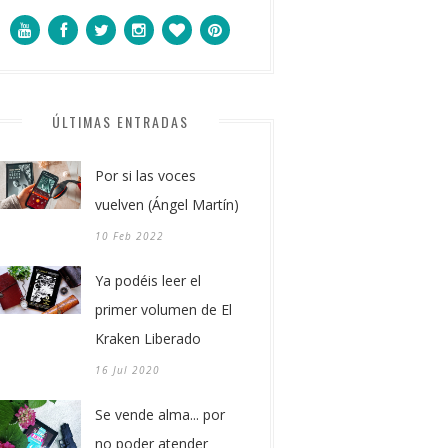
ÚLTIMAS ENTRADAS
Por si las voces
vuelven (Ángel Martín)
10 Feb 2022
Ya podéis leer el
primer volumen de El
Kraken Liberado
16 Jul 2020
Se vende alma... por
no poder atender