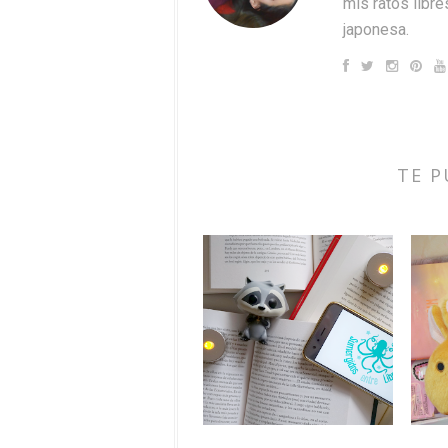
mis ratos libres
japonesa.
TE P