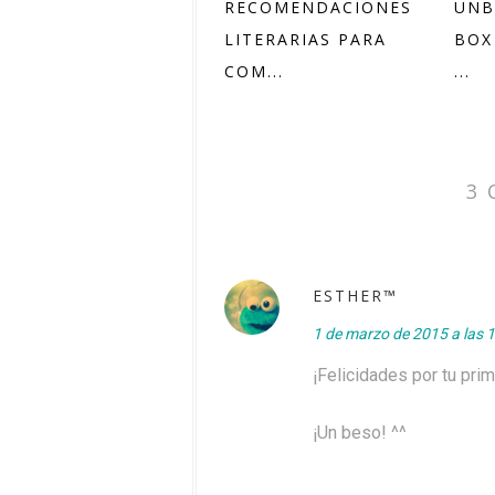
RECOMENDACIONES
UNB
LITERARIAS PARA
BOX
COM...
...
3 
EЅТНER™
1 de marzo de 2015 a las 
¡Felicidades por tu pri
¡Un beso! ^^