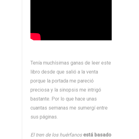
Tenía muchísimas ganas de leer este
libro desde que salió a la venta
porque la portada me pareció
preciosa y la sinopsis me intrigó
bastante. Por lo que hace unas
cuantas semanas me sumergí entre
sus páginas.
El tren de los huérfanos
está basado