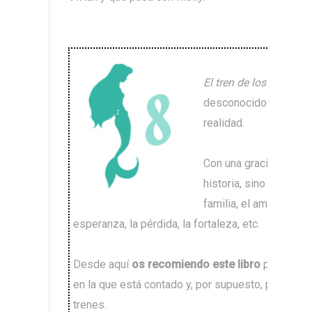
El tren de los huérfan
desconocido que, desg
realidad.
Con una gracia inaudit
historia, sino que tam
familia, el amor, la vi
esperanza, la pérdida, la fortaleza, etc.
Desde aquí
os recomiendo este libro
por todos 
en la que está contado y, por supuesto, para qu
trenes.