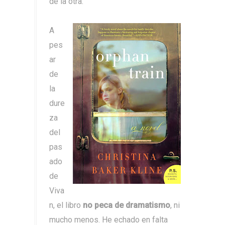
de la otra.
A
pes
ar
de
la
dure
za
del
pas
ado
de
Viva
n, el libro
no peca de dramatismo
, ni
mucho menos. He echado en falta