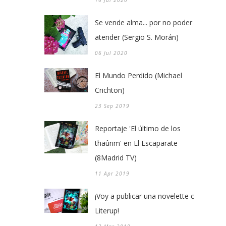
Se vende alma... por no poder
atender (Sergio S. Morán)
06 Jul 2020
El Mundo Perdido (Michael
Crichton)
23 Sep 2019
Reportaje 'El último de los
thaûrim' en El Escaparate
(8Madrid TV)
11 Apr 2019
¡Voy a publicar una novelette con
Literup!