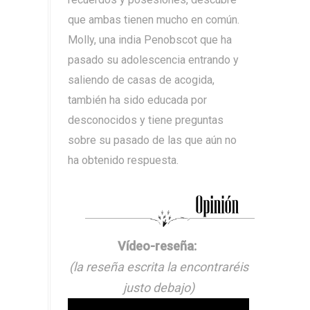
que ambas tienen mucho en común.
Molly, una india Penobscot que ha
pasado su adolescencia entrando y
saliendo de casas de acogida,
también ha sido educada por
desconocidos y tiene preguntas
sobre su pasado de las que aún no
ha obtenido respuesta.
Vídeo-reseña:
(la reseña escrita la encontraréis
justo debajo)