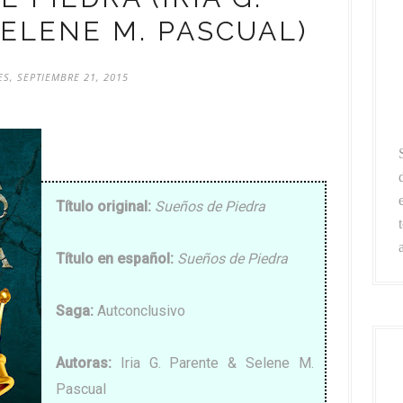
ELENE M. PASCUAL)
S, SEPTIEMBRE 21, 2015
Título original:
Sueños de Piedra
Título en español:
Sueños de Piedra
Saga
:
Autconclusivo
Autoras
:
Iria G. Parente & Selene M.
Pascual