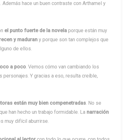
e. Además hace un buen contraste con Arthamel y
on
el punto fuerte de la novela
porque están muy
recen y maduran
y porque son tan complejos que
lguno de ellos.
oco a poco
. Vemos cómo van cambiando los
personajes. Y gracias a eso, resulta creíble,
utoras están muy bien compenetradas
. No se
 que han hecho un trabajo formidable. La
narración
es muy difícil aburrirse.
ional al lector
con todo lo que ocurre, con todos