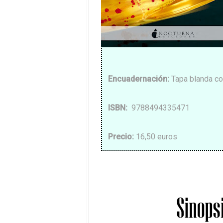
Encuadernación
:
Tapa blanda co
ISBN
:
9788494335471
Precio
:
16,50 euros