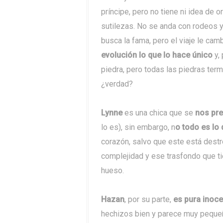
príncipe, pero no tiene ni idea de o
sutilezas. No se anda con rodeos 
busca la fama, pero el viaje le cam
evolución lo que lo hace único
y,
piedra, pero todas las piedras ter
¿verdad?
Lynne
es una chica que se
nos pr
lo es), sin embargo, n
o todo es lo
corazón, salvo que este está destro
complejidad y ese trasfondo que t
hueso.
Hazan
, por su parte,
es pura inoce
hechizos bien y parece muy pequeñ