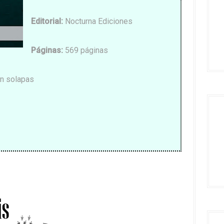
Editorial
:
Nocturna Ediciones
Páginas
:
569 páginas
n solapas