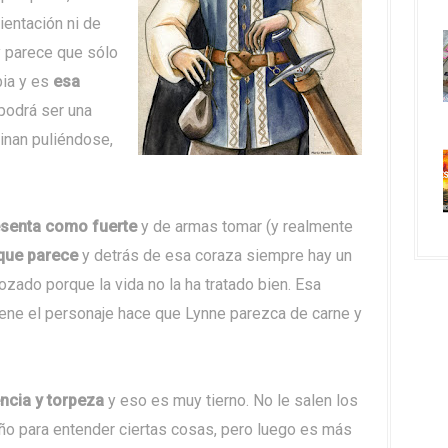
rientación ni de
y parece que sólo
bia y es
esa
 podrá ser una
minan puliéndose,
esenta como fuerte
y de armas tomar (y realmente
 que parece
y detrás de esa coraza siempre hay un
zado porque la vida no la ha tratado bien. Esa
iene el personaje hace que Lynne parezca de carne y
ncia y torpeza
y eso es muy tierno. No le salen los
o para entender ciertas cosas, pero luego es más