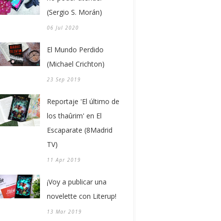
(Sergio S. Morán)
06 Jul 2020
El Mundo Perdido
(Michael Crichton)
23 Sep 2019
Reportaje 'El último de
los thaûrim' en El
Escaparate (8Madrid
TV)
11 Apr 2019
¡Voy a publicar una
novelette con Literup!
13 Mar 2019