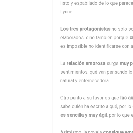
listo y espabilado de lo que parec
Lynne.
Los tres protagonistas
no sólo s
elaborados, sino también porque
c
es imposible no identificarse con a
La
relación amorosa
surge
muy p
sentimientos, qué van pensando los 
natural y enternecedora.
Otro punto a su favor es que
las a
sabe quién ha escrito a qué, por lo
es sencilla y muy ágil
, por lo que 
Asimismo, la novela
consigue emoc