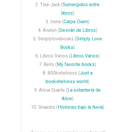
2. Tina-Jack (
Sumergidos entre
libros
)
3. Irene (
Carpe Diem
)
4. Avalon (
Desván de Libros
)
5. Simplylovebooks (
Simply Love
Books
)
6. Libros Varios (
Libros Varios
)
7. Bells (
My favorite books
)
8. B00kshelvess (
Just a
bookshelvess world
)
9. Alicia Duarte (
La estantería de
Alice
)
10. Snaedis (
Historias bajo la lluvia
)