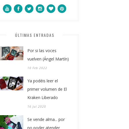
ÚLTIMAS ENTRADAS
Por si las voces
vuelven (Ángel Martín)
10 Feb 2022
Ya podéis leer el
primer volumen de El
Kraken Liberado
16 Jul 2020
Se vende alma... por
no poder atender