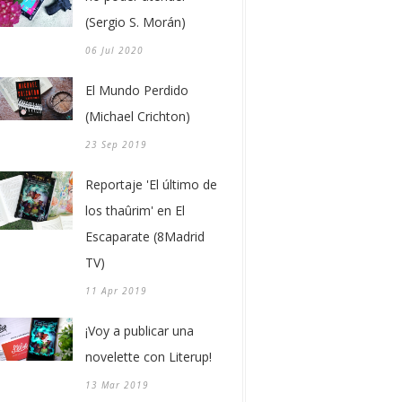
(Sergio S. Morán)
06 Jul 2020
El Mundo Perdido
(Michael Crichton)
23 Sep 2019
Reportaje 'El último de
los thaûrim' en El
Escaparate (8Madrid
TV)
11 Apr 2019
¡Voy a publicar una
novelette con Literup!
13 Mar 2019