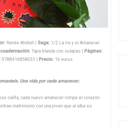
or
:
Renée
Ahdieh
|
Saga
:
1/2 La Ira y el Amanecer
cuadernación
:
Tapa blanda con solapas |
Páginas
:
:
9788416858033 |
Precio
:
16 euros
tomasteis. Una vida por cada amanecer.
uoso califa, cada nuevo amanecer rompe el corazón
 contrae matrimonio con una joven que al alba es