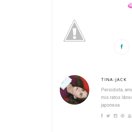
TINA-JACK
Periodista, ama
mis ratos libres
japonesa.