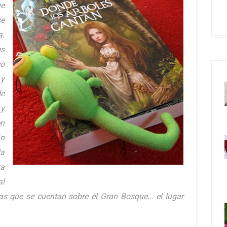
ue
e
a.
os
co
 y
de
 y
en
En
la
ra
al
das que se cuentan sobre el Gran Bosque... el lugar