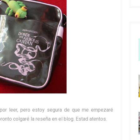
 por leer, pero estoy segura de que me empezaré
ronto colgaré la reseña en el blog. Estad atentos.