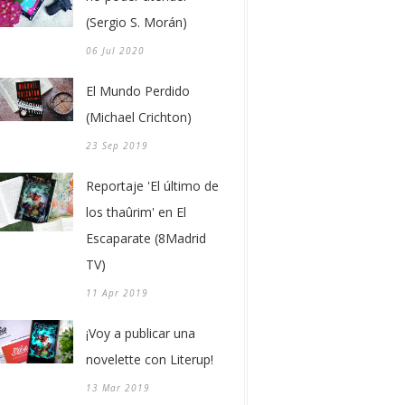
(Sergio S. Morán)
06 Jul 2020
El Mundo Perdido
(Michael Crichton)
23 Sep 2019
Reportaje 'El último de
los thaûrim' en El
Escaparate (8Madrid
TV)
11 Apr 2019
¡Voy a publicar una
novelette con Literup!
13 Mar 2019