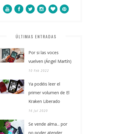
ÚLTIMAS ENTRADAS
Por si las voces
vuelven (Ángel Martín)
10 Feb 2022
Ya podéis leer el
primer volumen de El
Kraken Liberado
16 Jul 2020
Se vende alma... por
no poder atender