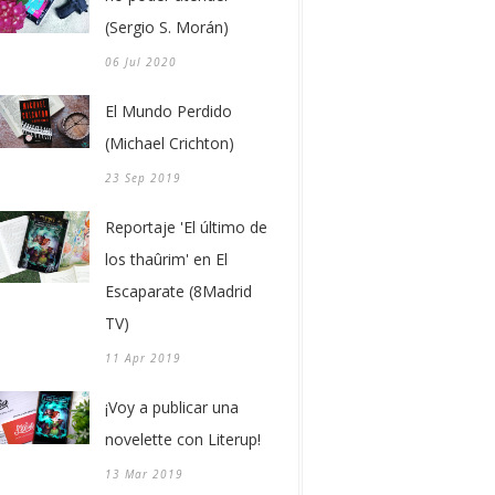
(Sergio S. Morán)
06 Jul 2020
El Mundo Perdido
(Michael Crichton)
23 Sep 2019
Reportaje 'El último de
los thaûrim' en El
Escaparate (8Madrid
TV)
11 Apr 2019
¡Voy a publicar una
novelette con Literup!
13 Mar 2019