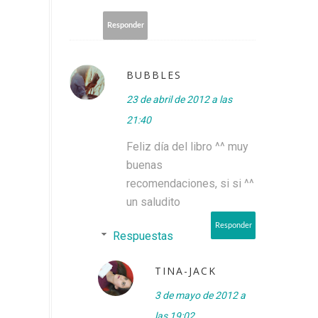
Responder
BUBBLES
23 de abril de 2012 a las
21:40
Feliz día del libro ^^ muy
buenas
recomendaciones, si si ^^
un saludito
Responder
Respuestas
TINA-JACK
3 de mayo de 2012 a
las 19:02