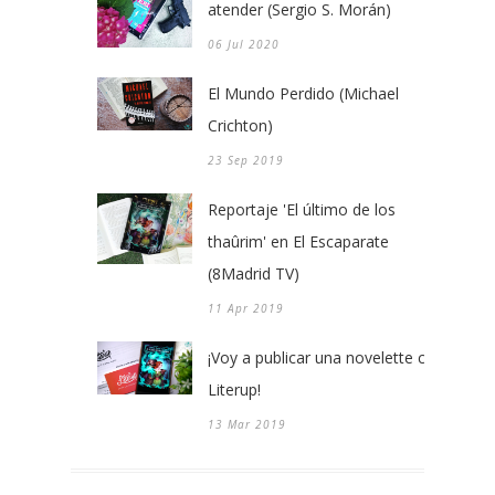
atender (Sergio S. Morán)
06 Jul 2020
El Mundo Perdido (Michael
Crichton)
23 Sep 2019
Reportaje 'El último de los
thaûrim' en El Escaparate
(8Madrid TV)
11 Apr 2019
¡Voy a publicar una novelette con
Literup!
13 Mar 2019