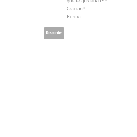
que te gustarían ^.^
Gracias!!
Besos
Responder