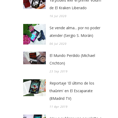
Ya podéis leer el primer volumen
de El Kraken Liberado
16 Jul 2020
Se vende alma... por no poder
atender (Sergio S. Morán)
06 Jul 2020
El Mundo Perdido (Michael
Crichton)
23 Sep 2019
Reportaje 'El último de los
thaûrim' en El Escaparate
(8Madrid TV)
11 Apr 2019