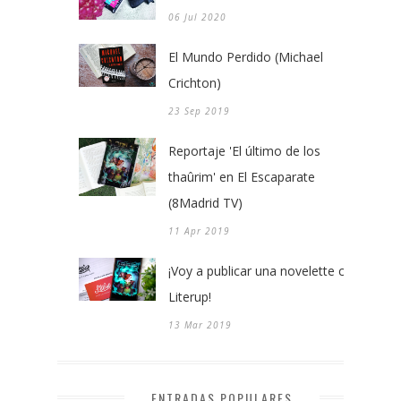
06 Jul 2020
El Mundo Perdido (Michael
Crichton)
23 Sep 2019
Reportaje 'El último de los
thaûrim' en El Escaparate
(8Madrid TV)
11 Apr 2019
¡Voy a publicar una novelette con
Literup!
13 Mar 2019
ENTRADAS POPULARES