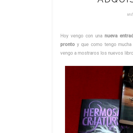
MIÉ
Hoy vengo con una
nueva entra
pronto
y que como tengo mucha l
vengo a mostraros los nuevos libro