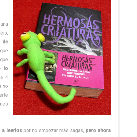
 una
éis,
o de
que
 que
 lo
ba 4
s no
erte
unes
 a leerlos
por no empezar más sagas,
pero ahora