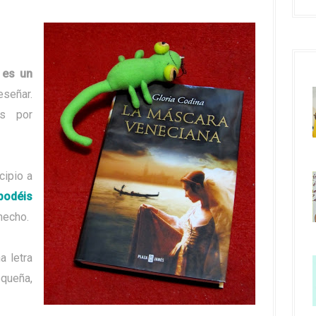
e es un
señar.
és por
cipio a
odéis
hecho.
a letra
equeña,