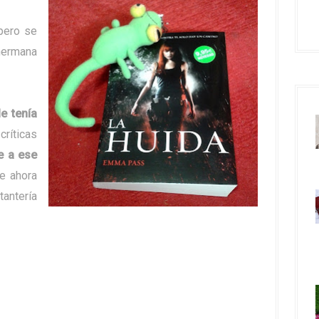
 pero se
 hermana
e tenía
críticas
e a ese
ue ahora
ntería