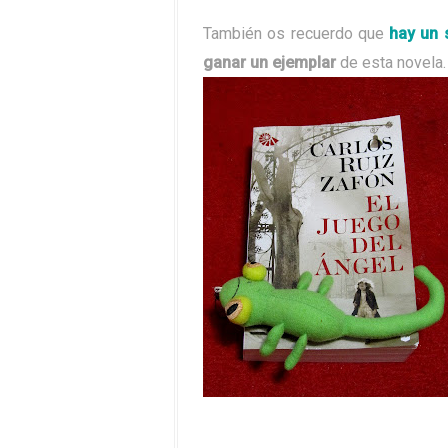
También os recuerdo que
hay un 
ganar un ejemplar
de esta novela.