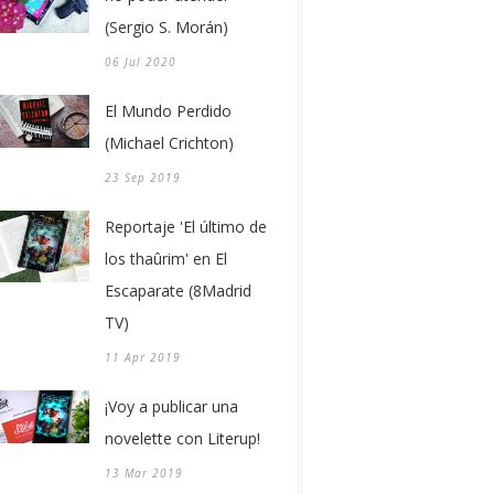
(Sergio S. Morán)
06 Jul 2020
El Mundo Perdido
(Michael Crichton)
23 Sep 2019
Reportaje 'El último de
los thaûrim' en El
Escaparate (8Madrid
TV)
11 Apr 2019
¡Voy a publicar una
novelette con Literup!
13 Mar 2019