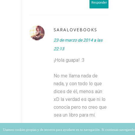
Responder
SARALOVEBOOKS
23 de marzo de 2014 a las
22:13
¡Hola guapa! :3
No me llama nada de
nada, y con todo lo que
dices de él, menos aún
xD la verdad es que ni lo
conocía pero no creo que
sea un libro para mí.
Usamos cookies propias y de terceros para ayudarte en tu navegación. Si continuas navegando
Besitooos <3