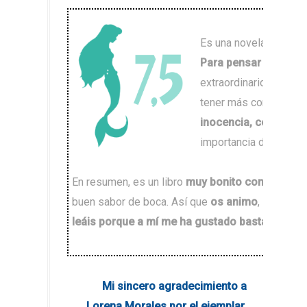
Es una novela
para se
Para pensar y reflexi
extraordinario puede e
tener más confianza 
inocencia, celos y 
importancia de la amis
En resumen, es un libro
muy bonito contado desd
buen sabor de boca. Así que
os animo
, si os ap
leáis porque a mí me ha gustado bastante
(pod
Mi sincero agradecimiento a
Lorena Morales
por el ejemplar.