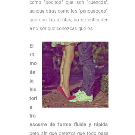
como "pocitos" que son "cuencos",
aunque otras como los "panqueques",
que son las tortitas, no se entienden
a no ser que conozcas qué es.
El
rit
mo
de
la
his
tori
a
tra
nscurre de forma fluida y rápida
,
pero sin que parezca que todo pasa