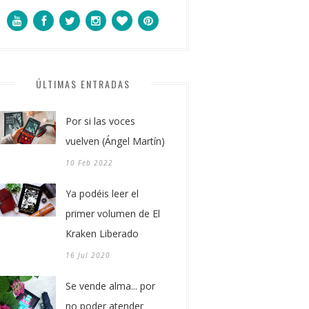
ÚLTIMAS ENTRADAS
Por si las voces
vuelven (Ángel Martín)
10 Feb 2022
Ya podéis leer el
primer volumen de El
Kraken Liberado
16 Jul 2020
Se vende alma... por
no poder atender