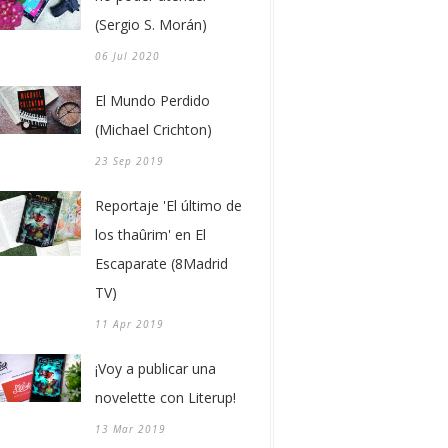
(Sergio S. Morán)
06 Jul 2020
El Mundo Perdido
(Michael Crichton)
23 Sep 2019
Reportaje 'El último de
los thaûrim' en El
Escaparate (8Madrid
TV)
11 Apr 2019
¡Voy a publicar una
novelette con Literup!
13 Mar 2019