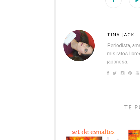
TINA-JACK
Periodista, ama
mis ratos libres
japonesa.
TE P