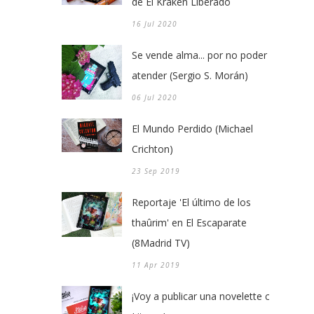
de El Kraken Liberado
16 Jul 2020
Se vende alma... por no poder
atender (Sergio S. Morán)
06 Jul 2020
El Mundo Perdido (Michael
Crichton)
23 Sep 2019
Reportaje 'El último de los
thaûrim' en El Escaparate
(8Madrid TV)
11 Apr 2019
¡Voy a publicar una novelette con