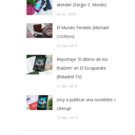
atender (Sergio S. Morán)
06 Jul 2020
El Mundo Perdido (Michael
Crichton)
23 Sep 2019
Reportaje 'El último de los
thaûrim' en El Escaparate
(8Madrid TV)
11 Apr 2019
¡Voy a publicar una novelette con
Literup!
13 Mar 2019