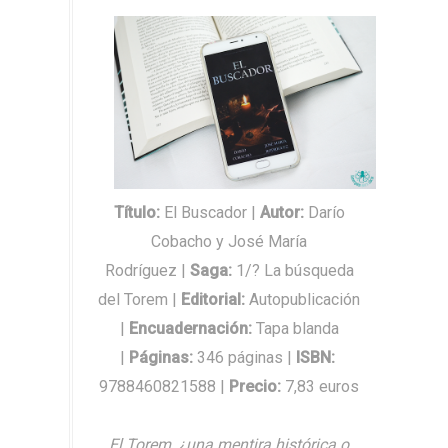
Título:
El Buscador |
Autor
:
Darío
Cobacho y José María
Rodríguez |
Saga
:
1/? La búsqueda
del Torem |
Editorial
:
Autopublicación
|
Encuadernación
:
Tapa blanda
|
Páginas
:
346 páginas |
ISBN
:
9788460821588 |
Precio
:
7,83 euros
El Torem, ¿una mentira histórica o