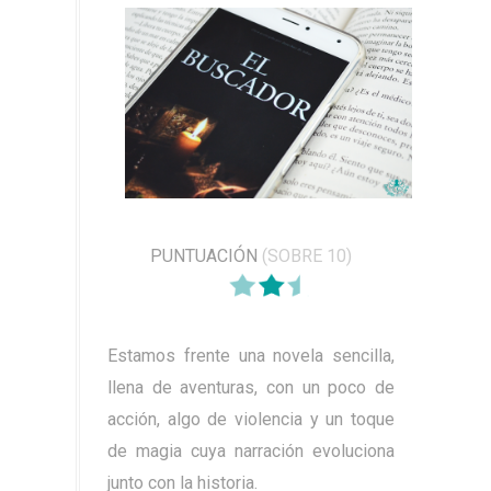
PUNTUACIÓN
(SOBRE 10)
Estamos frente una novela sencilla,
llena de aventuras, con un poco de
acción, algo de violencia y un toque
de magia cuya narración evoluciona
junto con la historia.