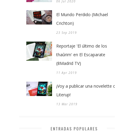
06 Jul 2020
El Mundo Perdido (Michael
Crichton)
23 Sep 2019
Reportaje 'El último de los
thaûrim' en El Escaparate
(8Madrid TV)
11 Apr 2019
¡Voy a publicar una novelette con
Literup!
13 Mar 2019
ENTRADAS POPULARES