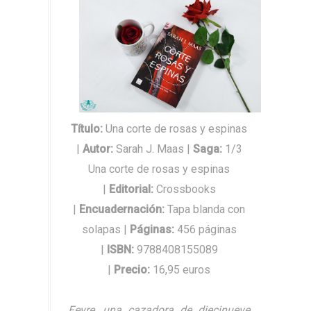
Título:
Una corte de rosas y espinas
|
Autor
:
Sarah J. Maas
|
Saga
:
1/3
Una corte de rosas y espinas
|
Editorial
:
Crossbooks
|
Encuadernación
:
Tapa blanda con
solapas |
Páginas
:
456 páginas
|
ISBN
:
9788408155089
|
Precio
:
16,95 euros
Feyre, una cazadora de diecinueve