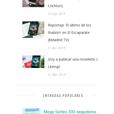
Crichton)
23 Sep 2019
Reportaje 'El último de los
thaûrim' en El Escaparate
(8Madrid TV)
11 Apr 2019
¡Voy a publicar una novelette con
Literup!
13 Mar 2019
ENTRADAS POPULARES
Mega-Sorteo 300 seguidores