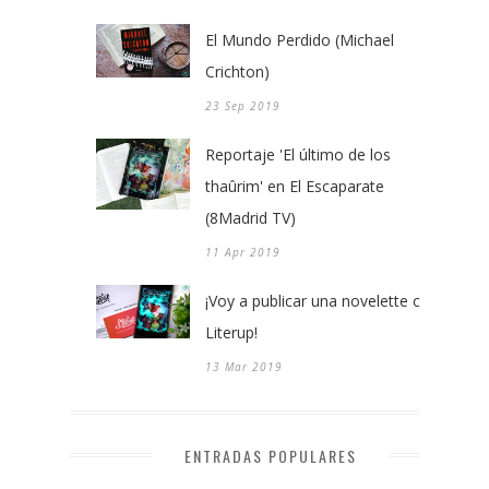
El Mundo Perdido (Michael
Crichton)
23 Sep 2019
Reportaje 'El último de los
thaûrim' en El Escaparate
(8Madrid TV)
11 Apr 2019
¡Voy a publicar una novelette con
Literup!
13 Mar 2019
ENTRADAS POPULARES