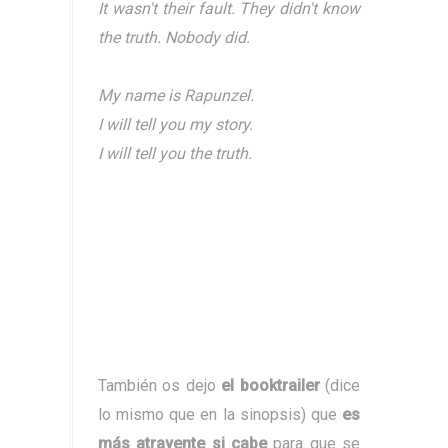
It wasn't their fault.
They didn't know
the truth. Nobody did.
My name is Rapunzel.
I will tell you my story.
I will tell you the truth.
También os dejo
el booktrailer
(dice
lo mismo que en la sinopsis) que
es
más atrayente si cabe
para que se