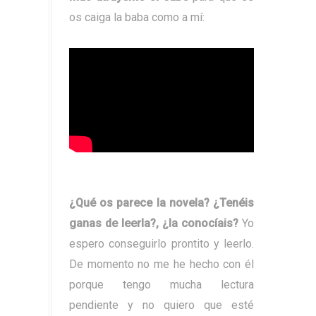
os caiga la baba como a mí:
¿Qué os parece la novela? ¿Tenéis
ganas de leerla?, ¿la conocíais?
Yo
espero conseguirlo prontito y leerlo.
De momento no me he hecho con él
porque tengo mucha lectura
pendiente y no quiero que esté