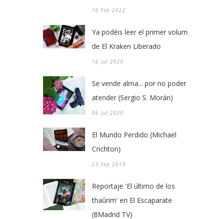
10 Feb 2022
Ya podéis leer el primer volumen
de El Kraken Liberado
16 Jul 2020
Se vende alma... por no poder
atender (Sergio S. Morán)
06 Jul 2020
El Mundo Perdido (Michael
Crichton)
23 Sep 2019
Reportaje 'El último de los
thaûrim' en El Escaparate
(8Madrid TV)