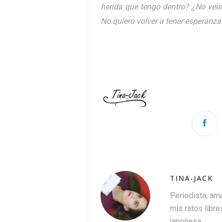
herida que tengo dentro? ¿No veis
No quiero volver a tener esperanza 
TINA-JACK
Periodista, ama
mis ratos libres
japonesa.