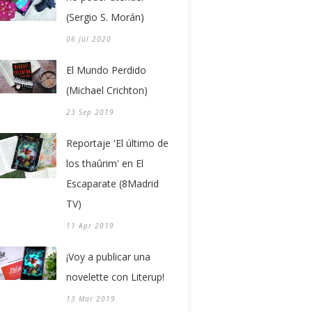
(Sergio S. Morán)
06 Jul 2020
El Mundo Perdido
(Michael Crichton)
23 Sep 2019
Reportaje 'El último de
los thaûrim' en El
Escaparate (8Madrid
TV)
11 Apr 2019
¡Voy a publicar una
novelette con Literup!
13 Mar 2019