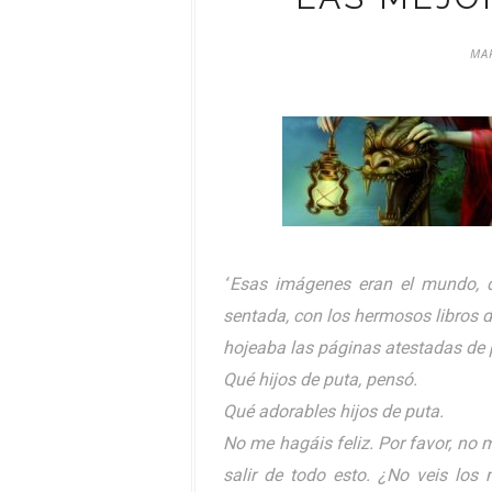
MAR
“
Esas imágenes eran el mundo, qu
sentada, con los hermosos libros d
hojeaba las páginas atestadas de 
Qué hijos de puta, pensó.
Qué adorables hijos de puta.
No me hagáis feliz. Por favor, no
salir de todo esto. ¿No veis los