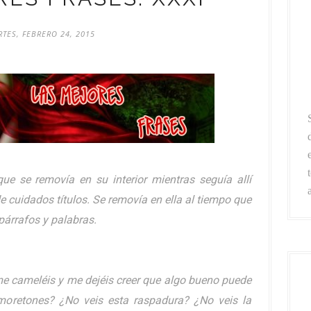
TES, FEBRERO 24, 2015
e se removía en su interior mientras seguía allí
e cuidados títulos. Se removía en ella al tiempo que
párrafos y palabras.
 me cameléis y me dejéis creer que algo bueno puede
 moretones? ¿No veis esta raspadura? ¿No veis la