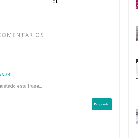
V
XL
COMENTARIOS
s 0:54
ustado esta frase...
Responder