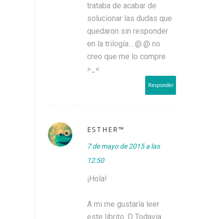
trataba de acabar de
solucionar las dudas que
quedaron sin responder
en la trilogía... @.@ no
creo que me lo compre
>_<
Responder
EЅТНER™
7 de mayo de 2015 a las
12:50
¡Hola!
A mi me gustaría leer
este librito :D Todavía