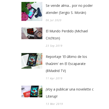
Se vende alma... por no poder
atender (Sergio S. Morán)
06 Jul 2020
El Mundo Perdido (Michael
Crichton)
23 Sep 2019
Reportaje 'El último de los
thaûrim' en El Escaparate
(8Madrid TV)
11 Apr 2019
¡Voy a publicar una novelette con
Literup!
13 Mar 2019