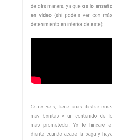
de otra manera, ya que
os lo enseño
en vídeo
(ahí podéis ver con más
detenimiento en interior de este):
Como veis, tiene unas ilustraciones
muy bonitas y un contenido de lo
más prometedor. Yo le hincaré el
diente cuando acabe la saga y haya