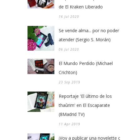
de El Kraken Liberado
16 Jul 2020
Se vende alma... por no poder
atender (Sergio S. Morán)
06 Jul 2020
El Mundo Perdido (Michael
Crichton)
23 Sep 2019
Reportaje 'El último de los
thaûrim' en El Escaparate
(8Madrid TV)
11 Apr 2019
¡Voy a publicar una novelette con