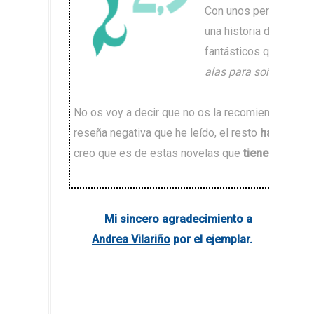
Con unos personajes c
una historia de amor 
fantásticos que no te
alas para soñar
ha si
No os voy a decir que no os la recomiendo por la
reseña negativa que he leído, el resto
hablan muy
creo que es de estas novelas que
tienes que le
Mi sincero agradecimiento a
Andrea Vilariño
por el ejemplar.