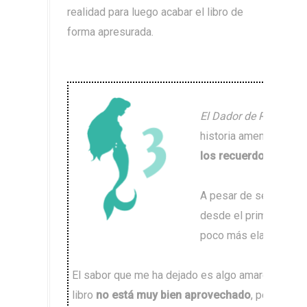
realidad para luego acabar el libro de
forma apresurada.
El Dador de Recuerdo
historia amena que
ha
los recuerdos
en nues
A pesar de ser ligera,
desde el primer mome
poco más elaborada y 
El sabor que me ha dejado es algo amargo ya qu
libro
no está muy bien aprovechado
, por lo qu