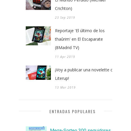
Crichton)
23 Sep 2019
Reportaje 'El último de los
thaûrim' en El Escaparate
(8Madrid TV)
11 Apr 2019
¡Voy a publicar una novelette con
Literup!
13 Mar 2019
ENTRADAS POPULARES
Mega-Sorteo 300 seguidores