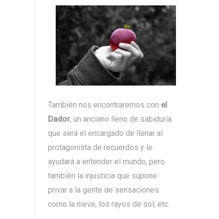
También nos encontraremos con
el
Dador
, un anciano lleno de sabiduría
que será el encargado de llenar al
protagonista de recuerdos y le
ayudará a entender el mundo, pero
también la injusticia que supone
privar a la gente de sensaciones
como la nieve, los rayos de sol, etc.