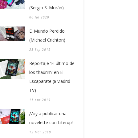
(Sergio S. Morán)
06 Jul 2020
El Mundo Perdido
(Michael Crichton)
23 Sep 2019
Reportaje 'El último de
los thaûrim' en El
Escaparate (8Madrid
TV)
11 Apr 2019
¡Voy a publicar una
novelette con Literup!
13 Mar 2019