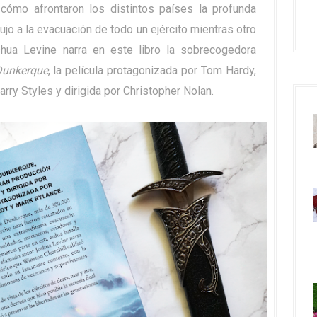
 cómo afrontaron los distintos países la profunda
dujo a la evacuación de todo un ejército mientras otro
shua Levine narra en este libro la sobrecogedora
unkerque
, la película protagonizada por Tom Hardy,
rry Styles y dirigida por Christopher Nolan.