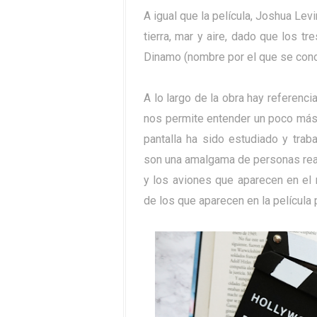
A igual que la película, Joshua Lev
tierra, mar y aire, dado que los 
Dinamo (nombre por el que se cono
A lo largo de la obra hay referencia
nos permite entender un poco más 
pantalla ha sido estudiado y trab
son una amalgama de personas reale
y los aviones que aparecen en el 
de los que aparecen en la película 