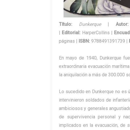
Título:
Dunkerque
|
Autor
|
Editorial
:
HarperCollins |
Encuad
páginas |
ISBN
:
9788491391739 |
En mayo de 1940, Dunkerque fue 
extraordinaria evacuación marítim
la aniquilación a más de 300.000 so
Lo sucedido en Dunkerque no es ún
intervinieron soldados de infanter
ambiciosos y generales angustiado
de supervivencia personal y nac
implicados en la evacuación, de 