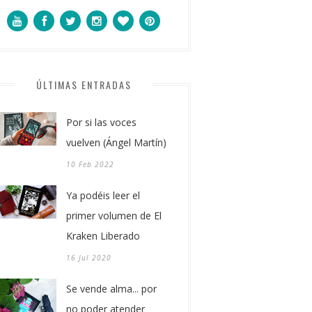
ÚLTIMAS ENTRADAS
Por si las voces
vuelven (Ángel Martín)
10 Feb 2022
Ya podéis leer el
primer volumen de El
Kraken Liberado
16 Jul 2020
Se vende alma... por
no poder atender