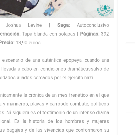
:
Joshua Levine
|
Saga
:
Autoconclusivo
ernación
:
Tapa blanda con solapas |
Páginas
:
392
Precio
:
18,90 euros
escenario de una auténtica epopeya, cuando una
a llevada a cabo en condiciones dramáticassalvó de
ldados aliados cercados por el ejército nazi.
icamente la crónica de un mes frenético en el que
ía y marineros, playas y carrosde combate, políticos
s. Ni siquiera es el testimonio de un intenso drama
ional. Es la historia de los hombres y mujeres
sus bagajes y de las vivencias que conformaron su