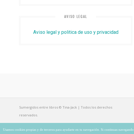
AVISO LEGAL
Aviso legal y politica de uso y privacidad
Sumergidos entre libros © Tina-Jack | Todos los derechos
reservados.
VOLVER ARRIBA
Usamos cookies propias y de terceros para ayudarte en tu navegación. Si continuas navegando