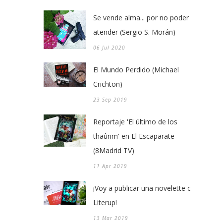
Se vende alma... por no poder
atender (Sergio S. Morán)
06 Jul 2020
El Mundo Perdido (Michael
Crichton)
23 Sep 2019
Reportaje 'El último de los
thaûrim' en El Escaparate
(8Madrid TV)
11 Apr 2019
¡Voy a publicar una novelette con
Literup!
13 Mar 2019