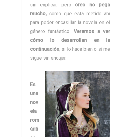
sin explicar, pero
creo no pega
mucho,
como que está metido ahí
para poder encasillar la novela en el
género fantástico.
Veremos a ver
cómo lo desarrollan en la
continuación
, si lo hace bien o si me
sigue sin encajar.
Es
una
nov
ela
rom
ánti