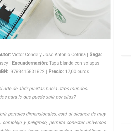
Autor
:
Víctor Conde y José Antonio Cotrina |
Saga
:
ascy |
Encuadernación
:
Tapa blanda con solapas
SBN
:
9788415831822 |
Precio
:
17,00 euros
l arte de abrir puertas hacia otros mundos.
os para lo que puede salir por ellas?
brir portales dimensionales, está al alcance de muy
, complejo y peligroso, permite conectar universos
bién puede tener consecuencias catastróficas e