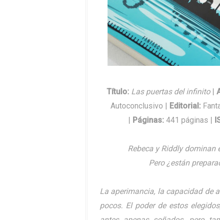
Título:
Las puertas del infinito
|
Autoconclusivo |
Editorial
:
Fant
|
Páginas
:
441 páginas |
I
Rebeca y Riddly dominan e
Pero ¿están preparad
La aperimancia, la capacidad de a
pocos. El poder de estos elegidos
antes apenas soñados, pero tam