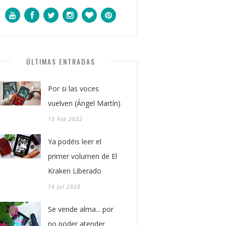
ÚLTIMAS ENTRADAS
Por si las voces
vuelven (Ángel Martín)
10 Feb 2022
Ya podéis leer el
primer volumen de El
Kraken Liberado
16 Jul 2020
Se vende alma... por
no poder atender