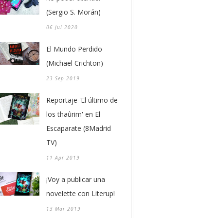
(Sergio S. Morán)
06 Jul 2020
El Mundo Perdido
(Michael Crichton)
23 Sep 2019
Reportaje 'El último de
los thaûrim' en El
Escaparate (8Madrid
TV)
11 Apr 2019
¡Voy a publicar una
novelette con Literup!
13 Mar 2019