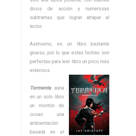
dosis de acción y numerosas
subtramas que logran atrapar al
lector.
Asimismo, es un libro bastante
grueso, por lo que estas fechas son
perfectas para leer libro un poco más
extensos.
Tormenta
aúna
en un solo libro
un montón de
cosas: una
ambientación
basada en el