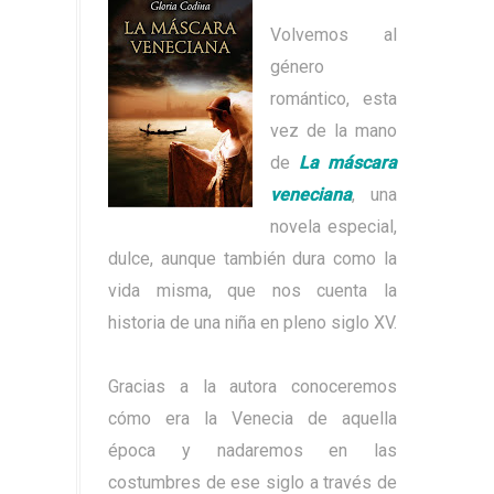
Volvemos al
género
romántico, esta
vez de la mano
de
La máscara
veneciana
, una
novela especial,
dulce, aunque también dura como la
vida misma, que nos cuenta la
historia de una niña en pleno siglo XV.
Gracias a la autora conoceremos
cómo era la Venecia de aquella
época y nadaremos en las
costumbres de ese siglo a través de