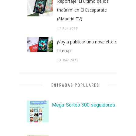
Reportaje 'El último de los
thaûrim' en El Escaparate
(8Madrid TV)
11 Apr 2019
¡Voy a publicar una novelette con
Literup!
13 Mar 2019
ENTRADAS POPULARES
Mega-Sorteo 300 seguidores