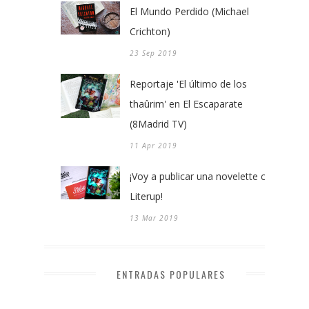
El Mundo Perdido (Michael
Crichton)
23 Sep 2019
Reportaje 'El último de los
thaûrim' en El Escaparate
(8Madrid TV)
11 Apr 2019
¡Voy a publicar una novelette con
Literup!
13 Mar 2019
ENTRADAS POPULARES